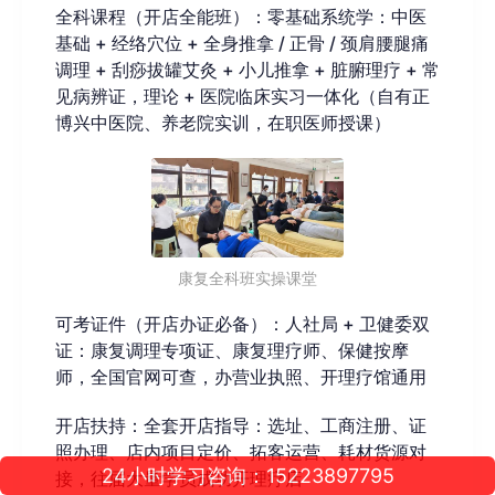
全科课程（开店全能班）：零基础系统学：中医
基础 + 经络穴位 + 全身推拿 / 正骨 / 颈肩腰腿痛
调理 + 刮痧拔罐艾灸 + 小儿推拿 + 脏腑理疗 + 常
见病辨证，理论 + 医院临床实习一体化（自有正
博兴中医院、养老院实训，在职医师授课）
康复全科班实操课堂
可考证件（开店办证必备）：人社局 + 卫健委双
证：康复调理专项证、康复理疗师、保健按摩
师，全国官网可查，办营业执照、开理疗馆通用
开店扶持：全套开店指导：选址、工商注册、证
照办理、店内项目定价、拓客运营、耗材货源对
24小时学习咨询：15223897795
接，往届大量学员成功开理疗店