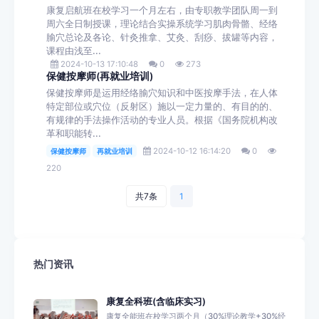
康复启航班在校学习一个月左右，由专职教学团队周一到
周六全日制授课，理论结合实操系统学习肌肉骨骼、经络
腧穴总论及各论、针灸推拿、艾灸、刮痧、拔罐等内容，
课程由浅至...
2024-10-13 17:10:48
0
273
保健按摩师(再就业培训)
保健按摩师是运用经络腧穴知识和中医按摩手法，在人体
特定部位或穴位（反射区）施以一定力量的、有目的的、
有规律的手法操作活动的专业人员。根据《国务院机构改
革和职能转...
2024-10-12 16:14:20
0
保健按摩师
再就业培训
220
共7条
1
热门资讯
康复全科班(含临床实习)
康复全能班在校学习两个月（30%理论教学+30%经