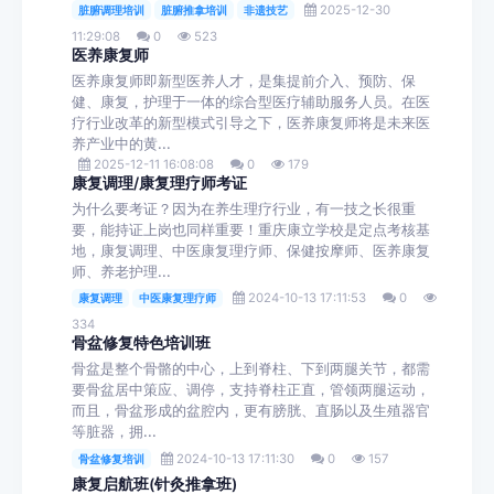
2025-12-30
脏腑调理培训
脏腑推拿培训
非遗技艺
11:29:08
0
523
医养康复师
医养康复师即新型医养人才，是集提前介入、预防、保
健、康复，护理于一体的综合型医疗辅助服务人员。在医
疗行业改革的新型模式引导之下，医养康复师将是未来医
养产业中的黄...
2025-12-11 16:08:08
0
179
康复调理/康复理疗师考证
为什么要考证？因为在养生理疗行业，有一技之长很重
要，能持证上岗也同样重要！重庆康立学校是定点考核基
地，康复调理、中医康复理疗师、保健按摩师、医养康复
师、养老护理...
2024-10-13 17:11:53
0
康复调理
中医康复理疗师
334
骨盆修复特色培训班
骨盆是整个骨骼的中心，上到脊柱、下到两腿关节，都需
要骨盆居中策应、调停，支持脊柱正直，管领两腿运动，
而且，骨盆形成的盆腔内，更有膀胱、直肠以及生殖器官
等脏器，拥...
2024-10-13 17:11:30
0
157
骨盆修复培训
康复启航班(针灸推拿班)