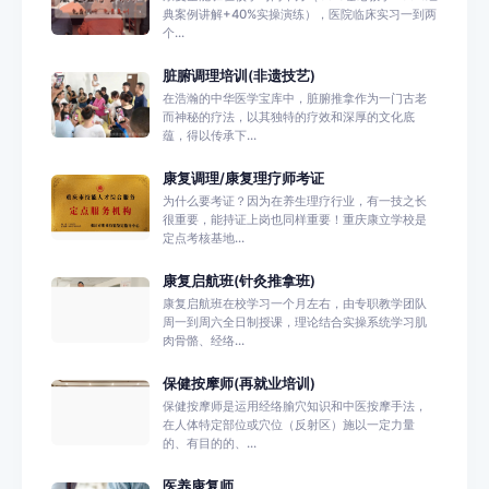
典案例讲解+40%实操演练），医院临床实习一到两
个...
脏腑调理培训(非遗技艺)
在浩瀚的中华医学宝库中，脏腑推拿作为一门古老
而神秘的疗法，以其独特的疗效和深厚的文化底
蕴，得以传承下...
康复调理/康复理疗师考证
为什么要考证？因为在养生理疗行业，有一技之长
很重要，能持证上岗也同样重要！重庆康立学校是
定点考核基地...
康复启航班(针灸推拿班)
康复启航班在校学习一个月左右，由专职教学团队
周一到周六全日制授课，理论结合实操系统学习肌
肉骨骼、经络...
保健按摩师(再就业培训)
保健按摩师是运用经络腧穴知识和中医按摩手法，
在人体特定部位或穴位（反射区）施以一定力量
的、有目的的、...
医养康复师