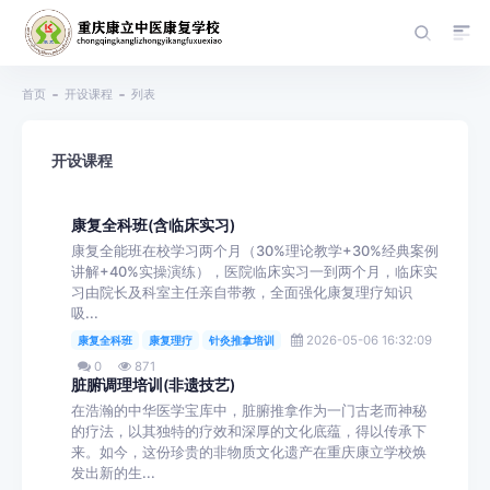
首页
开设课程
列表
开设课程
康复全科班(含临床实习)
康复全能班在校学习两个月（30%理论教学+30%经典案例
讲解+40%实操演练），医院临床实习一到两个月，临床实
习由院长及科室主任亲自带教，全面强化康复理疗知识
吸...
2026-05-06 16:32:09
康复全科班
康复理疗
针灸推拿培训
0
871
脏腑调理培训(非遗技艺)
在浩瀚的中华医学宝库中，脏腑推拿作为一门古老而神秘
的疗法，以其独特的疗效和深厚的文化底蕴，得以传承下
来。如今，这份珍贵的非物质文化遗产在重庆康立学校焕
发出新的生...