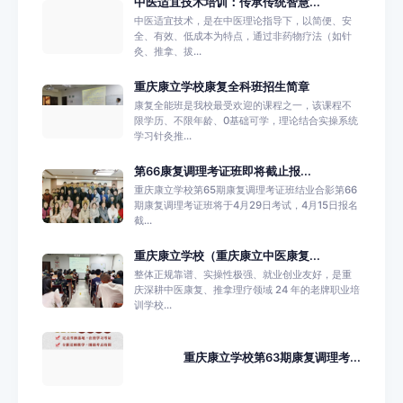
中医适宜技术培训：传承传统智慧...
中医适宜技术，是在中医理论指导下，以简便、安
全、有效、低成本为特点，通过非药物疗法（如针
灸、推拿、拔...
重庆康立学校康复全科班招生简章
康复全能班是我校最受欢迎的课程之一，该课程不
限学历、不限年龄、0基础可学，理论结合实操系统
学习针灸推...
第66康复调理考证班即将截止报...
重庆康立学校第65期康复调理考证班结业合影第66
期康复调理考证班将于4月29日考试，4月15日报名
截...
重庆康立学校（重庆康立中医康复...
整体正规靠谱、实操性极强、就业创业友好，是重
庆深耕中医康复、推拿理疗领域 24 年的老牌职业培
训学校...
重庆康立学校第63期康复调理考...