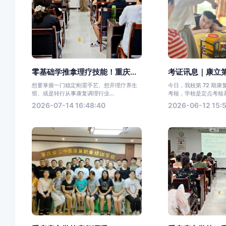
零基础学推拿理疗技能！重庆...
考证讯息｜康立第7
想要掌握一门稳定刚需手艺、想开理疗养生
今日，我校第 72 期
馆、或是转行从事康复调理行业...
考核，学校是定点考核基.
2026-07-14 16:48:40
2026-06-12 15: