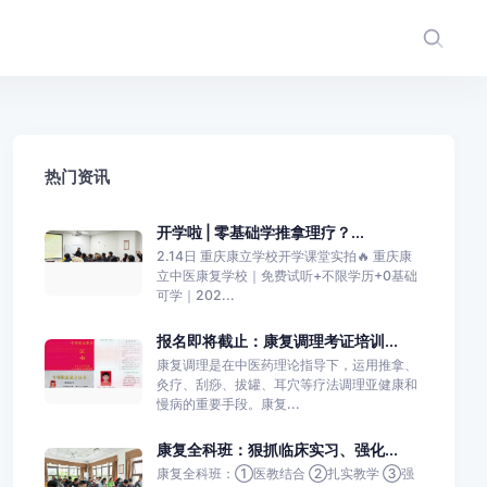
热门资讯
开学啦 | 零基础学推拿理疗？...
2.14日 重庆康立学校开学课堂实拍🔥 重庆康
立中医康复学校｜免费试听+不限学历+0基础
可学｜202...
报名即将截止：康复调理考证培训...
康复调理是在中医药理论指导下，运用推拿、
灸疗、刮痧、拔罐、耳穴等疗法调理亚健康和
慢病的重要手段。康复...
康复全科班：狠抓临床实习、强化...
康复全科班：①医教结合 ②扎实教学 ③强