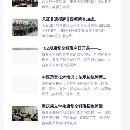
化实战一直以来，康复全科班以其扎实的教学
质量，赢得了各地...
见证非遗授牌 ‖ 四项荣誉加成...
大渡口区非遗传承工作会议及授牌现场2025
年3月5日，我校任校长受邀出席大渡口区
2024年度非遗传承...
102期康复全科班今日开课——...
康复全科班以其丰富的课程内容、扎实的教学
质量，备受历届学员认可！也正因为如此，才
会有来自各地的学员到...
中医适宜技术培训：传承传统智慧...
中医适宜技术，是在中医理论指导下，以简
便、安全、有效、低成本为特点，通过非药物
疗法（如针灸、推拿、拔...
重庆康立学校康复全科班招生简章
康复全能班是我校最受欢迎的课程之一，该课
程不限学历、不限年龄、0基础可学，理论结
合实操系统学习针灸推...