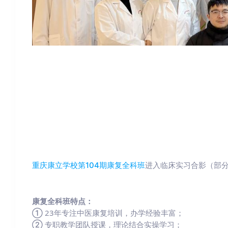
重庆康立学校第104期康复全科班
进入临床实习合影（部
康复全科班特点：
① 23年专注中医康复培训，办学经验丰富；

② 专职教学团队授课，理论结合实操学习；
