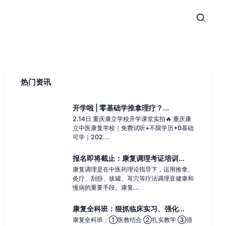
热门资讯
开学啦 | 零基础学推拿理疗？...
2.14日 重庆康立学校开学课堂实拍🔥 重庆康
立中医康复学校｜免费试听+不限学历+0基础
可学｜202...
报名即将截止：康复调理考证培训...
康复调理是在中医药理论指导下，运用推拿、
灸疗、刮痧、拔罐、耳穴等疗法调理亚健康和
慢病的重要手段。康复...
康复全科班：狠抓临床实习、强化...
康复全科班：①医教结合 ②扎实教学 ③强