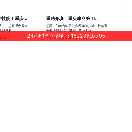
技能！重庆...
重磅开班｜重庆康立第 11...
手艺、想开理疗养生
想学一门稳定吃香的中医康复技术，找靠谱
理行业...
专业培训学校的朋友注意啦！重...
24小时学习咨询：15223897795
48:40
2026-06-08 16:15:43
床实习)
重庆康立学校第 118 期...
个月（30%理论教学
第 118 期 康复全科班🔥 火热招生中...... 5 月
..
12...
32:09
2026-05-06 14:40:02