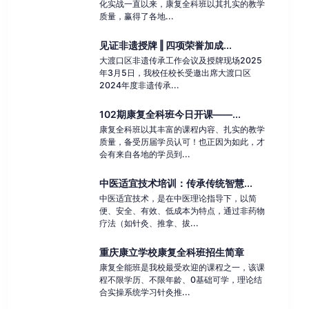
化实战一直以来，康复全科班以其扎实的教学
质量，赢得了各地...
见证非遗授牌 ‖ 四项荣誉加成...
大渡口区非遗传承工作会议及授牌现场2025
年3月5日，我校任校长受邀出席大渡口区
2024年度非遗传承...
102期康复全科班今日开课——...
康复全科班以其丰富的课程内容、扎实的教学
质量，备受历届学员认可！也正因为如此，才
会有来自各地的学员到...
中医适宜技术培训：传承传统智慧...
中医适宜技术，是在中医理论指导下，以简
便、安全、有效、低成本为特点，通过非药物
疗法（如针灸、推拿、拔...
重庆康立学校康复全科班招生简章
康复全能班是我校最受欢迎的课程之一，该课
程不限学历、不限年龄、0基础可学，理论结
合实操系统学习针灸推...