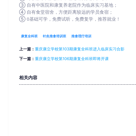
③ 自有中医院和康复养老院作为临床实习基地；

④ 自有食堂宿舍，方便距离较远的学员食宿；

⑤ 0基础可学，免费试听，免费复学，推荐就业！
康复全科班
针灸推拿培训班
推拿理疗培训
上一篇：
重庆康立学校第103期康复全科班进入临床实习合影
下一篇：
重庆康立学校第106期康复全科班即将开课
相关内容