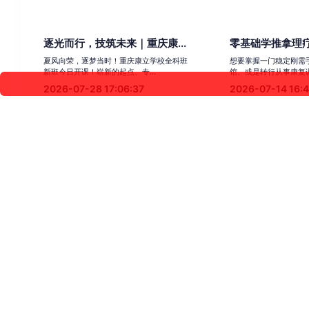
逐光而行，技筑未来｜重庆康...
零基础学推拿理疗
夏风向荣，逐梦当时！重庆康立学校全科班
想要掌握一门稳定刚需
新班今日开课！崭新的起点、专...
馆、或是转行从事康复调
2026-07-28 17:06:37
2026-07-14 16:
新班启航｜重庆康立学校第1...
康复全科班(含临
今日，我校第118期康复全科班如期开班，来
康复全能班在校学习两
自各地的学员齐聚课堂，正...
+30%经典案例讲解+40.
2026-05-12 15:11:59
2026-05-06 16: